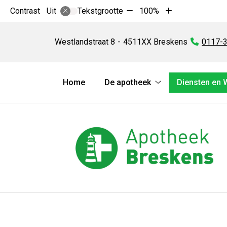
Tekst
Tekst
Contrast
Tekstgrootte
100%
Uit
verkleinen
vergroten
Apotheek
met
met
Breskens
Westlandstraat
8
4511XX
Breskens
Tel:
0117-
10%
10%
Hoofdmenu
Home
De apotheek
Diensten en 
De
apotheek
submenu