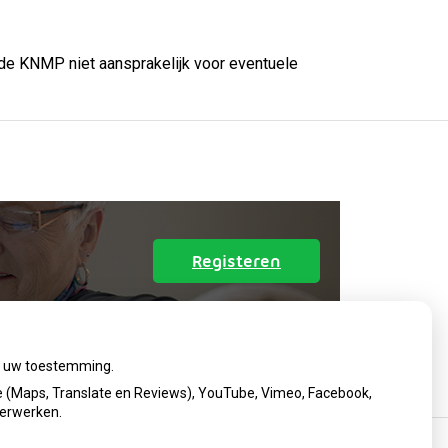
 de KNMP niet aansprakelijk voor eventuele
op
Registeren
patiëntenomgeving
Apotheek
Breskens
ij uw toestemming.
 (Maps, Translate en Reviews), YouTube, Vimeo, Facebook,
verwerken.