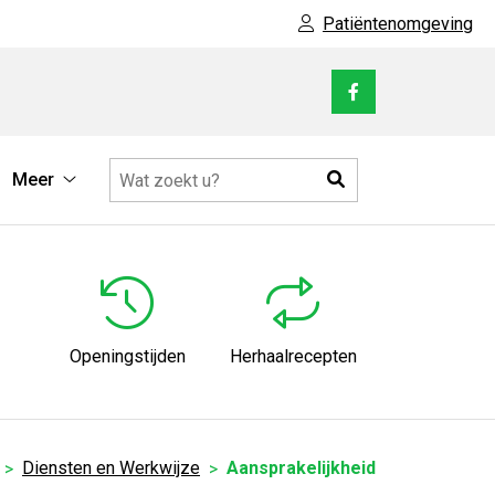
Patiëntenomgeving
Bezoek
onze
facebook
Zoeken
Meer
pagina
ine
Meer
vices
submenu
bmenu
Openingstijden
Herhaalrecepten
Diensten en Werkwijze
Aansprakelijkheid