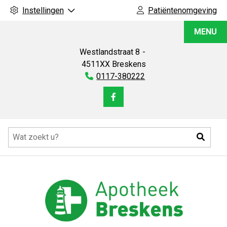
Instellingen
Patiëntenomgeving
Apotheek
MENU
Breskens
Westlandstraat
8
4511XX
Breskens
Tel:
0117-380222
Bezoek
onze
Hoofdmenu
facebook
Zoeke
pagina