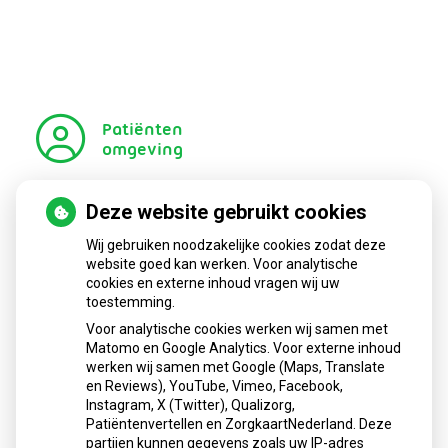
Patiënten
omgeving
Deze website gebruikt cookies
Regel met
gemak
Wij gebruiken noodzakelijke cookies zodat deze
Uw Zorg
website goed kan werken. Voor analytische
cookies en externe inhoud vragen wij uw
online
toestemming.
Voor analytische cookies werken wij samen met
Matomo en Google Analytics. Voor externe inhoud
aanvragen
Anticonceptiemiddelen
werken wij samen met Google (Maps, Translate
en Reviews), YouTube, Vimeo, Facebook,
Instagram, X (Twitter), Qualizorg,
Patiëntenvertellen en ZorgkaartNederland. Deze
op
Registeren
partijen kunnen gegevens zoals uw IP-adres