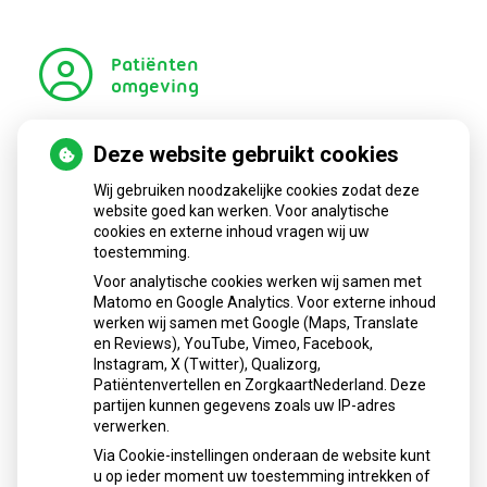
Patiënten
omgeving
Deze website gebruikt cookies
Regel met
gemak
Wij gebruiken noodzakelijke cookies zodat deze
Uw Zorg
website goed kan werken. Voor analytische
cookies en externe inhoud vragen wij uw
online
toestemming.
Voor analytische cookies werken wij samen met
Matomo en Google Analytics. Voor externe inhoud
aanvragen
Anticonceptiemiddelen
werken wij samen met Google (Maps, Translate
en Reviews), YouTube, Vimeo, Facebook,
Instagram, X (Twitter), Qualizorg,
Patiëntenvertellen en ZorgkaartNederland. Deze
op
Registeren
partijen kunnen gegevens zoals uw IP-adres
verwerken.
patiëntenomgeving
Apotheek
Via Cookie-instellingen onderaan de website kunt
u op ieder moment uw toestemming intrekken of
Breskens