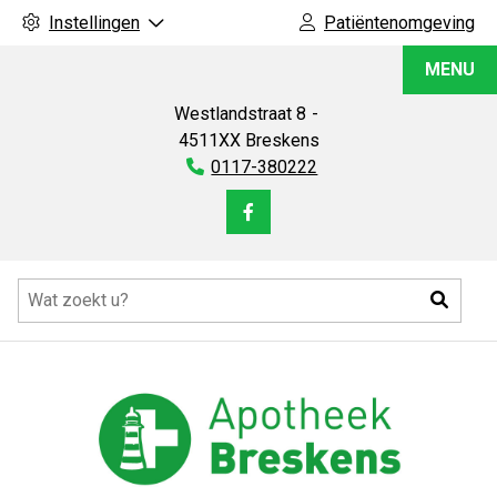
Instellingen
Patiëntenomgeving
Apotheek
MENU
Breskens
Westlandstraat
8
4511XX
Breskens
Tel:
0117-380222
Bezoek
onze
Hoofdmenu
facebook
Zoeke
pagina